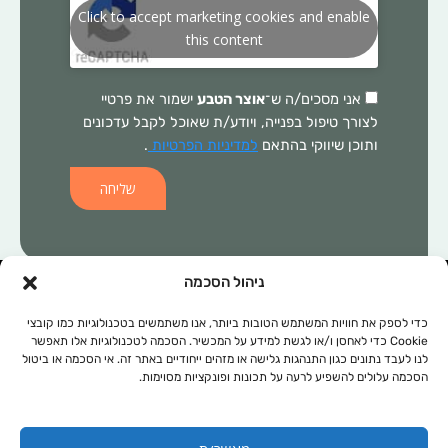
Click to accept marketing cookies and enable
this content
אני מסכים/ה ש־
אוצר הטבע
ישמור את פרטיי
לצורך טיפול בפנייה, ויודע/ת שאוכל לקבל עדכונים
ותוכן שיווקי בהתאם
למדיניות הפרטיות
.
שליחה
ניהול הסכמה
המידע הכלול באתר זה, אינו מהווה התוויה רפואית ו/או תחליף לכל טיפול
תרופתי ו/או אחר. בכל מקרה של בעיה רפואית יש לפנות לרופא המטפל.
כדי לספק את חוויות המשתמש הטובות ביותר, אנו משתמשים בטכנולוגיות כמו קובצי
Cookie כדי לאחסן ו/או לגשת למידע על המכשיר. הסכמה לטכנולוגיות אלו תאפשר
המידע המופיע באתר זה מופנה לנשים ולגברים כאחד. אין להעתיק, לשכפל
לנו לעבד נתונים כגון התנהגות גלישה או מזהים ייחודיים באתר זה. אי הסכמה או ביטול
או להפיץ את הכתוב ברבים, ללא קבלת אישור מהחברה.
הסכמה עלולים להשפיע לרעה על תכונות ופונקציות מסוימות.
תקנון אתר
מפת אתר