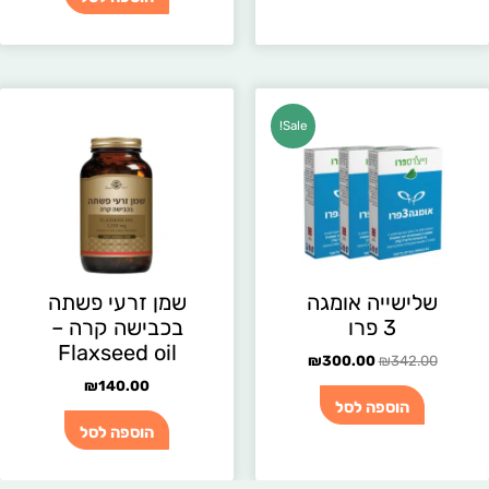
המחיר
המחיר
Sale!
המקורי
הנוכחי
היה:
הוא:
₪300.00.
₪342.00.
שלישייה אומגה
שמן זרעי פשתה
3 פרו
בכבישה קרה –
Flaxseed oil
₪
300.00
₪
342.00
₪
140.00
הוספה לסל
הוספה לסל