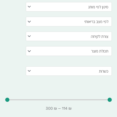
300
₪
—
114
₪