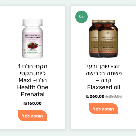
המחיר
המחיר
Sale!
המקורי
הנוכחי
היה:
הוא:
₪260.00.
₪280.00.
זוג- שמן זרעי
מקסי הלט 1
פשתה בכבישה
ליום, מקסי
קרה –
הלט- Maxi
Health One
Flaxseed oil
Prenatal
₪
260.00
₪
280.00
₪
160.00
הוספה לסל
הוספה לסל