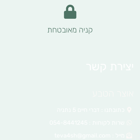
קניה מאובטחת
יצירת קשר
אוצר הטבע
כתובתנו : דברי חיים 5 נתניה
שרות לקוחות : 054-8441245
מייל :
teva4sh@gmail.com