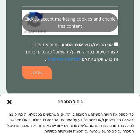
Click to accept marketing cookies and enable
this content
אני מסכים/ה ש־
אוצר הטבע
ישמור את פרטיי
לצורך טיפול בפנייה, ויודע/ת שאוכל לקבל עדכונים
ותוכן שיווקי בהתאם
למדיניות הפרטיות
.
שליחה
ניהול הסכמה
המידע הכלול באתר זה, אינו מהווה התוויה רפואית ו/או תחליף לכל טיפול
תרופתי ו/או אחר. בכל מקרה של בעיה רפואית יש לפנות לרופא המטפל.
כדי לספק את חוויות המשתמש הטובות ביותר, אנו משתמשים בטכנולוגיות כמו קובצי
Cookie כדי לאחסן ו/או לגשת למידע על המכשיר. הסכמה לטכנולוגיות אלו תאפשר
המידע המופיע באתר זה מופנה לנשים ולגברים כאחד. אין להעתיק, לשכפל
לנו לעבד נתונים כגון התנהגות גלישה או מזהים ייחודיים באתר זה. אי הסכמה או ביטול
או להפיץ את הכתוב ברבים, ללא קבלת אישור מהחברה.
הסכמה עלולים להשפיע לרעה על תכונות ופונקציות מסוימות.