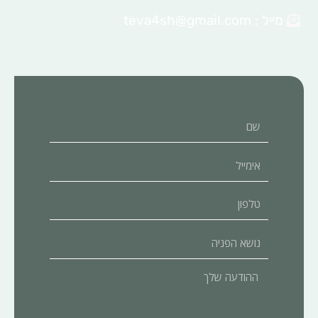
מייל :
teva4sh@gmail.com
שם
אימייל
טלפון
נושא
הפניה
ההודעה
שלך