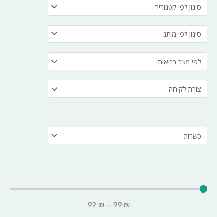
99
₪
—
99
₪