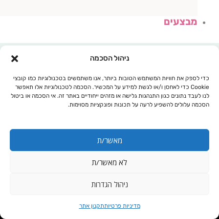
מבצעים
ניהול הסכמה
כדי לספק את חוויות המשתמש הטובות ביותר, אנו משתמשים בטכנולוגיות כמו קובצי
Cookie כדי לאחסן ו/או לגשת למידע על המכשיר. הסכמה לטכנולוגיות אלו תאפשר
לנו לעבד נתונים כגון התנהגות גלישה או מזהים ייחודיים באתר זה. אי הסכמה או ביטול
הסכמה עלולים להשפיע לרעה על תכונות ופונקציות מסוימות.
מאשר/ת
לא מאשר/ת
עגלת קניות
ניהול הגדרות
1 קילו
מדיניות פרטיות
תקנון אתר