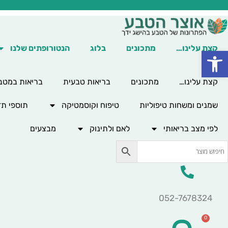
ילוג
תוכן
קצת עלינו…
מתכונים
בלוג
הנטורופתים שלנו
פתח סרגל נגישות
קצת עלינו…
מתכונים
בריאות טבעית
בריאות במטב
שמנים ומשחות טיפוליות
טיפוח וקוסמטיקה
תוספי תז
לפי מצב בריאותי
לאם ולתינוק
מבצעים
052-7678324
0