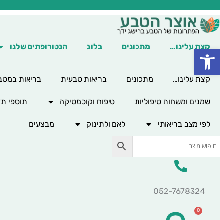
ילוג
תוכן
קצת עלינו…
מתכונים
בלוג
הנטורופתים שלנו
פתח סרגל נגישות
קצת עלינו…
מתכונים
בריאות טבעית
בריאות במטב
שמנים ומשחות טיפוליות
טיפוח וקוסמטיקה
תוספי תז
לפי מצב בריאותי
לאם ולתינוק
מבצעים
052-7678324
0