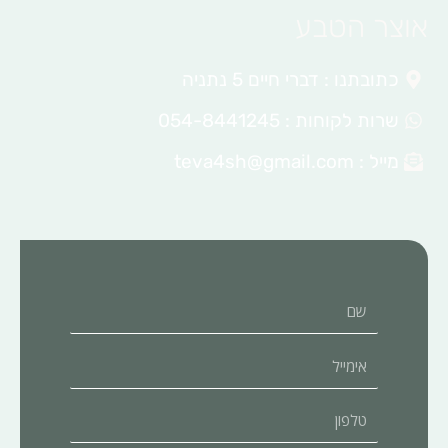
אוצר הטבע
כתובתנו : דברי חיים 5 נתניה
שרות לקוחות : 054-8441245
מייל :
teva4sh@gmail.com
שם
אימייל
טלפון